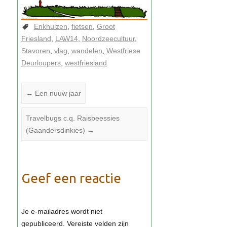
Enkhuizen
fietsen
Groot
Friesland
LAW14
Noordzeecultuur
Stavoren
vlag
wandelen
Westfriese
Deurloupers
westfriesland
←
Een nuuw jaar
Travelbugs c.q. Raisbeessies
(Gaandersdinkies)
→
Geef een reactie
Je e-mailadres wordt niet
gepubliceerd.
Vereiste velden zijn