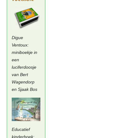
Digue
Ventoux:
miniboekje in
een
luciferdoosje
van Bert
Wagendorp
en Sjaak Bos
Educatief
kinderboek;