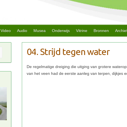
Video
Audio
Musea
Onderwijs
Vitrine
Bronnen
Archie