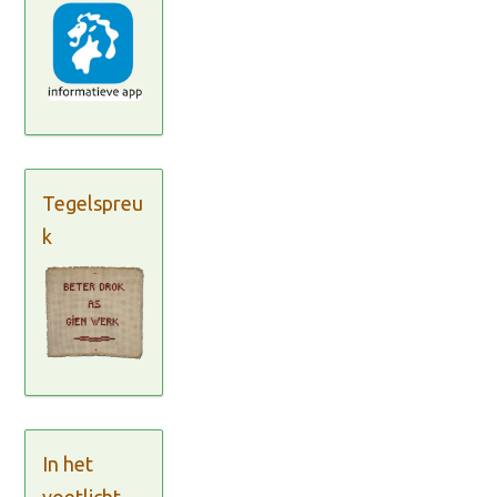
Tegelspreu
k
In het
voetlicht