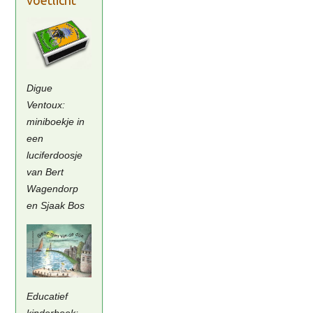
Digue
Ventoux:
miniboekje in
een
luciferdoosje
van Bert
Wagendorp
en Sjaak Bos
Educatief
kinderboek;