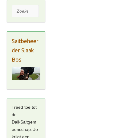
Zoeken
Saitbeheer
der Sjaak
Bos
Treed toe tot
de
DaikSaitgem
eenschap. Je
krijgt een