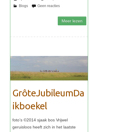
GrôteJubileumDa
ikboekel