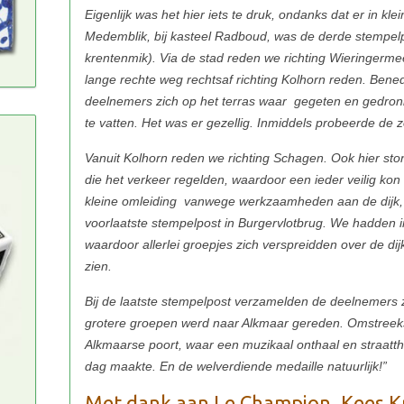
Eigenlijk was het hier iets te druk, ondanks dat er in kl
Medemblik, bij kasteel Radboud, was de derde stempelpo
krentenmik). Via de stad reden we richting Wieringerm
lange rechte weg rechtsaf richting Kolhorn reden. Bene
deelnemers zich op het terras waar gegeten en gedronk
te vatten. Het was er gezellig. Inmiddels probeerde de
Vanuit Kolhorn reden we richting Schagen. Ook hier stond
die het verkeer regelden, waardoor een ieder veilig ko
kleine omleiding vanwege werkzaamheden aan de dijk, 
voorlaatste stempelpost in Burgervlotbrug. We hadden 
waardoor allerlei groepjes zich verspreidden over de dij
zien.
Bij de laatste stempelpost verzamelden de deelnemers zi
grotere groepen werd naar Alkmaar gereden. Omstreek
Alkmaarse poort, waar een muzikaal onthaal en straatt
dag maakte. En de welverdiende medaille natuurlijk!”