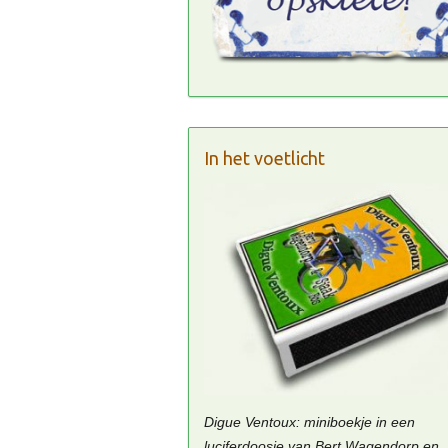
In het voetlicht
Digue Ventoux: miniboekje in een
luciferdoosje van Bert Wagendorp en