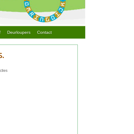
f
Deurloupers
Contact