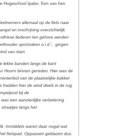
deelnemers allemaal op de fiets naar
ngst en inschrijving overzichtelijk
tfriese liederen ten gehore werden
ethouder sportzaken o.i.d.’, gingen
nd van start.
te lekke banden langs de kant
uur Hoorn binnen gereden. Hier was de
krentenbol van de plaatselijke bakker
e hadden hier de wind deels in de rug.
mpelpost bij de
 was een aanzienlijke verbetering
straatjes langs het
lik. Inmiddels waren daar nogal wat
het fietspad. Oppassen geblazen dus.