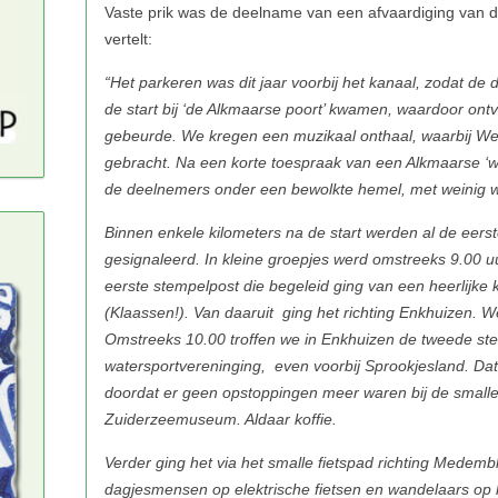
“Het parkeren was dit jaar voorbij het kanaal, zodat de 
de start bij ‘de Alkmaarse poort’ kwamen, waardoor ontva
gebeurde. We kregen een muzikaal onthaal, waarbij Wes
gebracht. Na een korte toespraak van een Alkmaarse ‘w
de deelnemers onder een bewolkte hemel, met weinig wi
Binnen enkele kilometers na de start werden al de eers
gesignaleerd. In kleine groepjes werd omstreeks 9.00 
eerste stempelpost die begeleid ging van een heerlijke 
(Klaassen!). Van daaruit ging het richting Enkhuizen. W
Omstreeks 10.00 troffen we in Enkhuizen de tweede ste
watersportvereninging, even voorbij Sprookjesland. Dat
doordat er geen opstoppingen meer waren bij de smalle 
Zuiderzeemuseum. Aldaar koffie.
Verder ging het via het smalle fietspad richting Medemb
dagjesmensen op elektrische fietsen en wandelaars op 