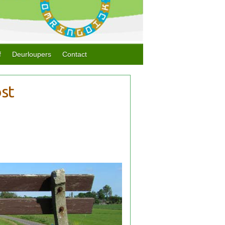
f
Deurloupers
Contact