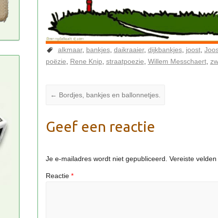
alkmaar
bankjes
daikraaier
dijkbankjes
joost
Joo
poëzie
Rene Knip
straatpoezie
Willem Messchaert
z
←
Bordjes, bankjes en ballonnetjes.
Geef een reactie
Je e-mailadres wordt niet gepubliceerd.
Vereiste velde
Reactie
*