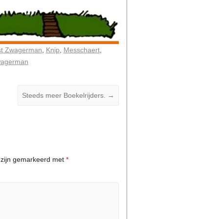
st Zwagerman
Knip
Messchaert
wagerman
Steeds meer Boekelrijders.
→
n zijn gemarkeerd met
*