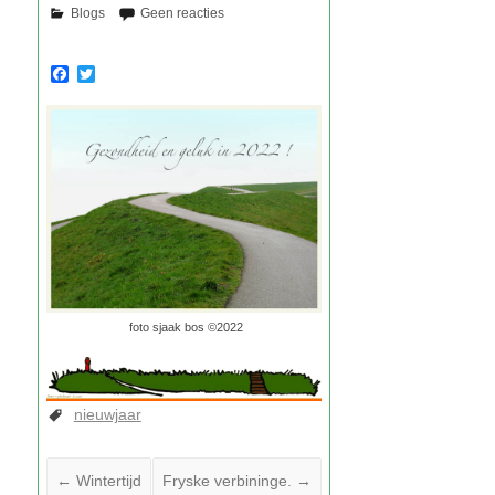
F
T
a
w
c
i
e
t
b
t
o
e
o
r
k
foto sjaak bos ©2022
nieuwjaar
←
Wintertijd
Fryske verbininge.
→