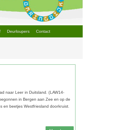
f
Deurloupers
Contact