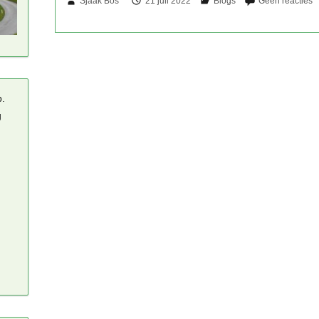
Sjaak Bos
21 juli 2022
p.
g