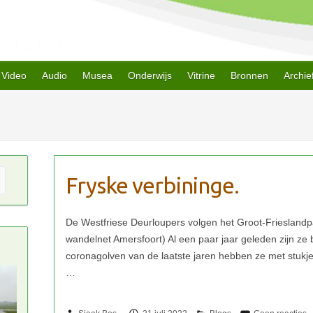
Video
Audio
Musea
Onderwijs
Vitrine
Bronnen
Archie
Fryske verbininge.