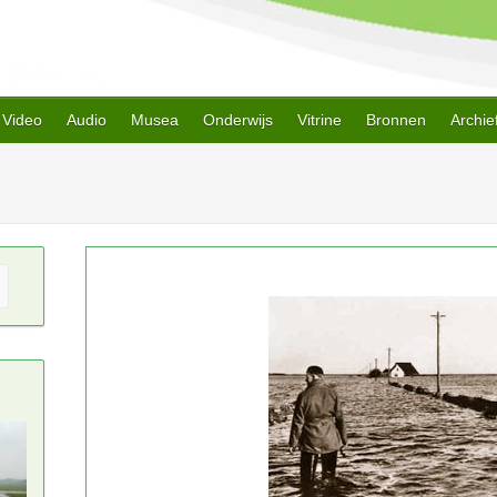
Video
Audio
Musea
Onderwijs
Vitrine
Bronnen
Archie