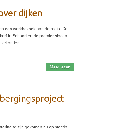
over dijken
rbergingsproject