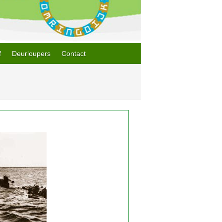
f
Deurloupers
Contact