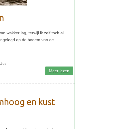
n
mhoog en kust