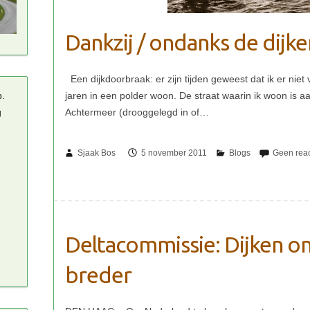
Dankzij / ondanks de dijke
p.
g
Sjaak Bos
5 november 2011
Deltacommissie: Dijken o
breder