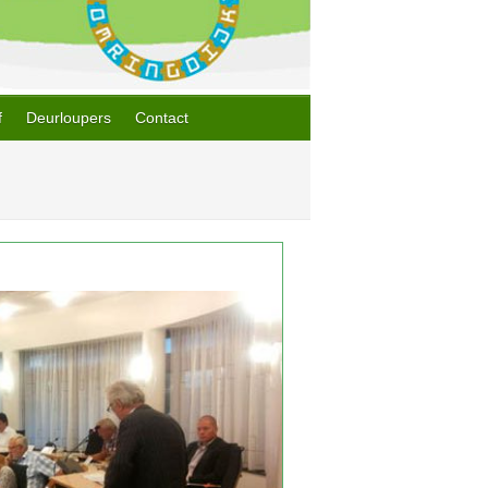
f
Deurloupers
Contact