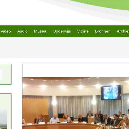
Video
Audio
Musea
Onderwijs
Vitrine
Bronnen
Archie