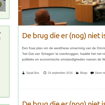
p.
De brug die er (nog) niet is
g
Sjaak Bos
24 september 2016
De brug die er (nog) niet is