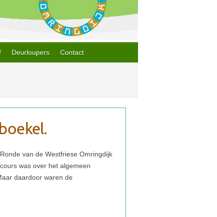
f
Deurloupers
Contact
boekel.