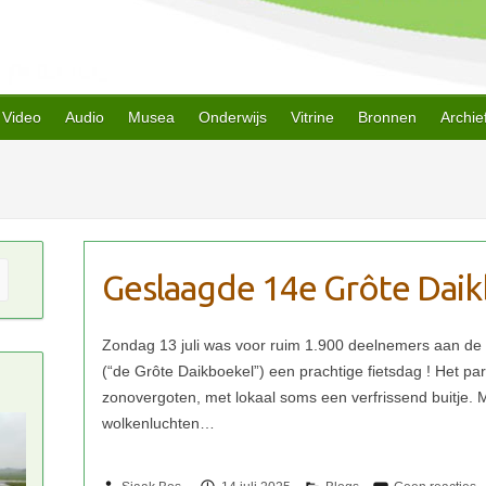
Video
Audio
Musea
Onderwijs
Vitrine
Bronnen
Archie
Geslaagde 14e Grôte Daik