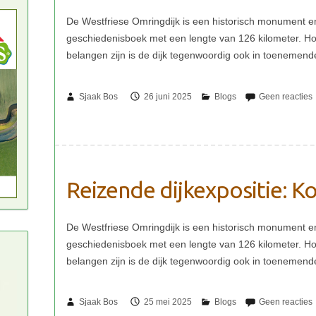
Sjaak Bos
26 juni 2025
Reizende dijkexpositie: Ko
Sjaak Bos
25 mei 2025