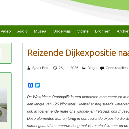
Video
Audio
Musea
Onderwijs
Vitrine
Bronnen
Archie
Sjaak Bos
26 juni 2025
F
T
a
w
c
i
De Westfriese Omringdijk is een historisch monument en in 
e
t
b
t
een lengte van 126 kilometer. Hoewel er nog steeds waterker
o
e
ook in toenemende mate ons wandel- en fietspad, ons museum
o
r
k
Deze elementen komen terug in een reizende expositie die do
samengesteld in samenwerking met Fotocafé Alkmaar en de