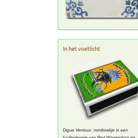
In het voetlicht
Digue Ventoux: miniboekje in een
luciferdoosje van Bert Wagendorp en