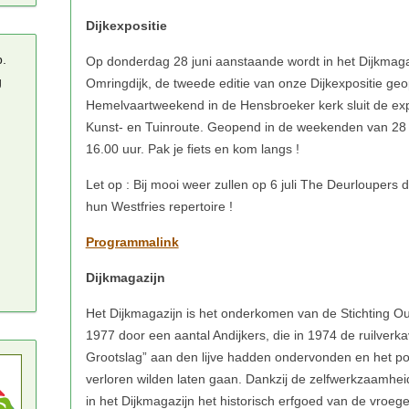
Dijkexpositie
p.
g
Programmalink
Dijkmagazijn