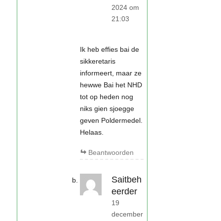
2024 om
21:03
Ik heb effies bai de
sikkeretaris
informeert, maar ze
hewwe Bai het NHD
tot op heden nog
niks gien sjoegge
geven Poldermedel.
Helaas.
Beantwoorden
Saitbeh
eerder
19
december