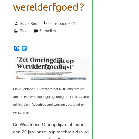
Sjaak Bos
24 oktober 2024
F
T
a
w
c
i
e
t
b
t
o
e
o
r
k
Op 16 oktober j.l. verraste het NHD ons met dit
artikel. Het was belangrijk genoeg om in alle aparte
edities die in Westfriesland worden verspreid te
verschijnen.