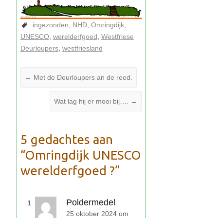
ingezonden
NHD
Omringdijk
UNESCO
werelderfgoed
Westfriese
Deurloupers
westfriesland
←
Met de Deurloupers an de reed.
Wat lag hij er mooi bij….
→
Omringdijk UNESCO
werelderfgoed ?
Poldermedel
25 oktober 2024 om