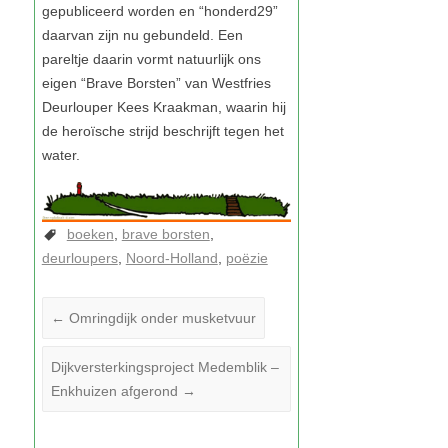
boeken
brave borsten
deurloupers
Noord-Holland
poëzie
←
Omringdijk onder musketvuur
Dijkversterkingsproject Medemblik –
Enkhuizen afgerond
→