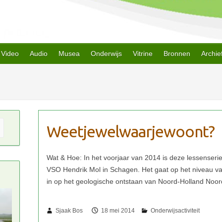
Video
Audio
Musea
Onderwijs
Vitrine
Bronnen
Archie
Weetjewelwaarjewoont?
Sjaak Bos
18 mei 2014