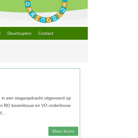
f
Deurloupers
Contact