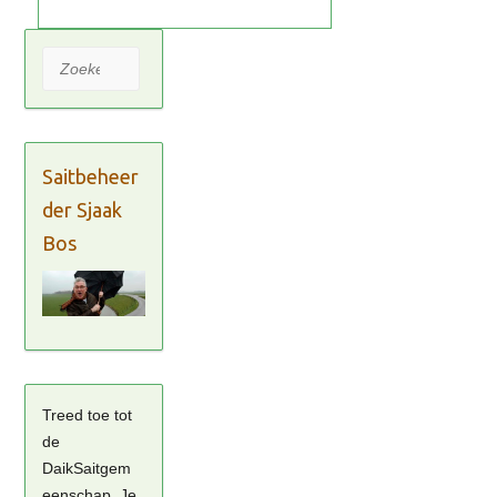
Zoeken
Saitbeheer
der Sjaak
Bos
Treed toe tot
de
DaikSaitgem
eenschap. Je