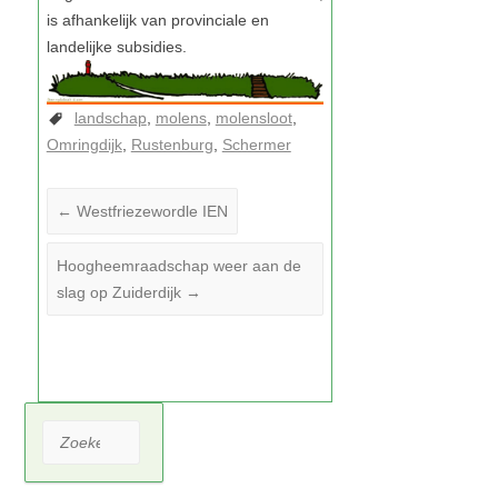
landschap
molens
molensloot
Omringdijk
Rustenburg
Schermer
←
Westfriezewordle IEN
Hoogheemraadschap weer aan de
slag op Zuiderdijk
→
Zoeken