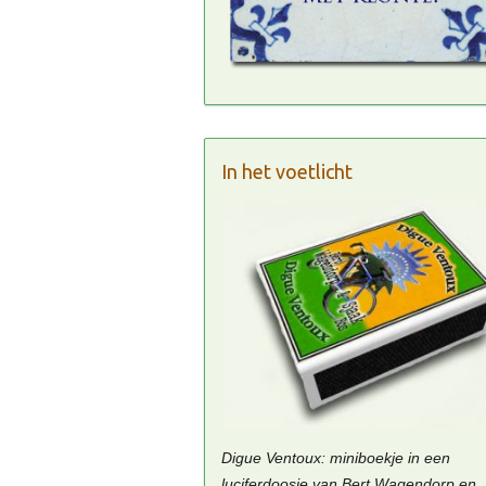
In het voetlicht
Digue Ventoux: miniboekje in een
luciferdoosje van Bert Wagendorp en