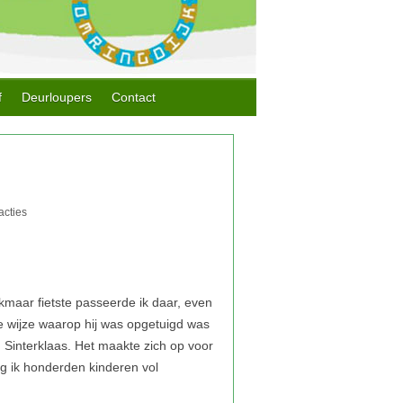
f
Deurloupers
Contact