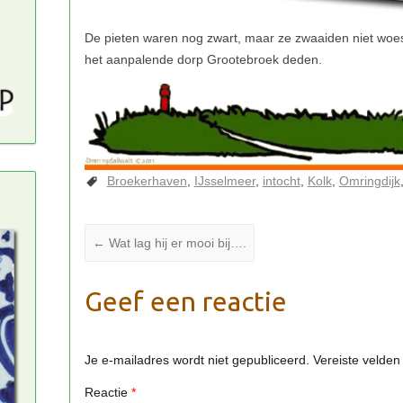
Broekerhaven
IJsselmeer
intocht
Kolk
Omringdijk
←
Wat lag hij er mooi bij….
Geef een reactie
Je e-mailadres wordt niet gepubliceerd.
Vereiste velde
Reactie
*