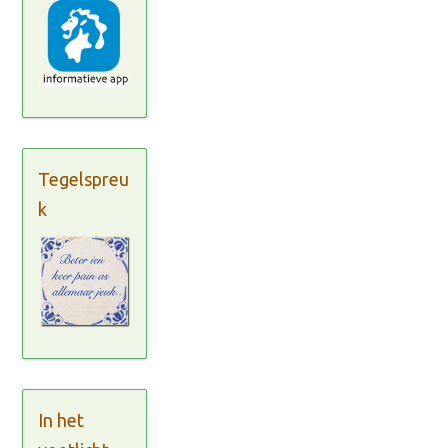
Tegelspreu
k
In het