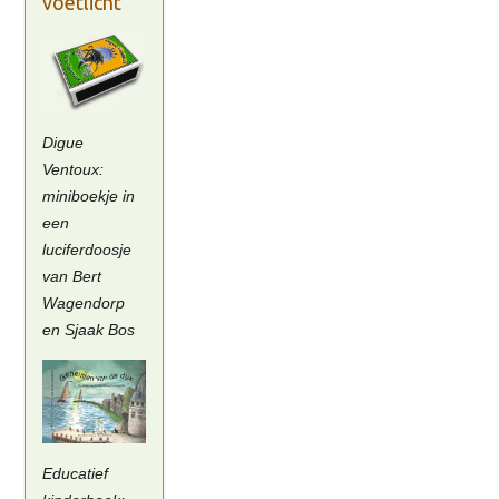
voetlicht
Digue
Ventoux:
miniboekje in
een
luciferdoosje
van Bert
Wagendorp
en Sjaak Bos
Educatief