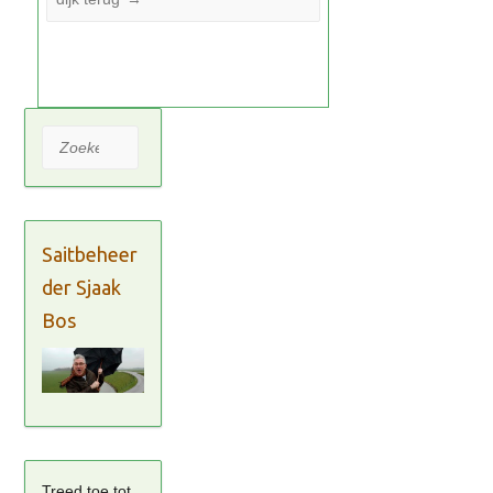
Zoeken
Saitbeheer
der Sjaak
Bos
Treed toe tot