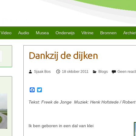
Video
Audio
Musea
Onderwijs
Vitrine
Bronnen
Archie
Sjaak Bos
18 oktober 2011
F
T
a
w
c
i
Tekst: Freek de Jonge Muziek: Henk Hofstede / Robert 
e
t
b
t
o
e
o
r
k