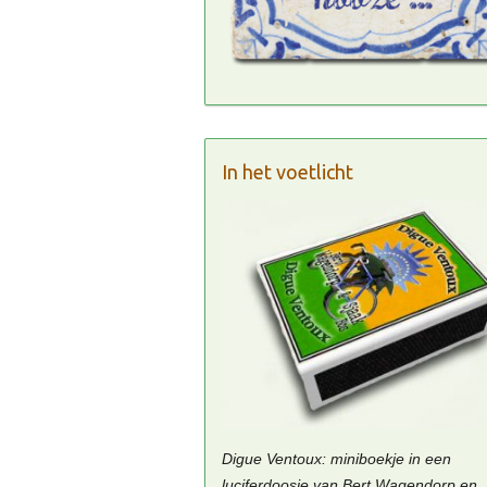
In het voetlicht
Digue Ventoux: miniboekje in een
luciferdoosje van Bert Wagendorp en