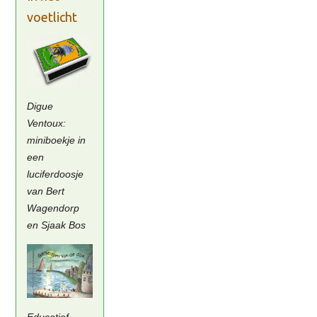
voetlicht
Digue
Ventoux:
miniboekje in
een
luciferdoosje
van Bert
Wagendorp
en Sjaak Bos
Educatief