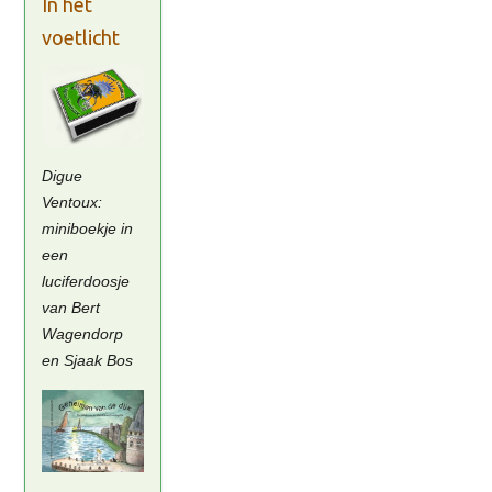
In het
voetlicht
Digue
Ventoux:
miniboekje in
een
luciferdoosje
van Bert
Wagendorp
en Sjaak Bos