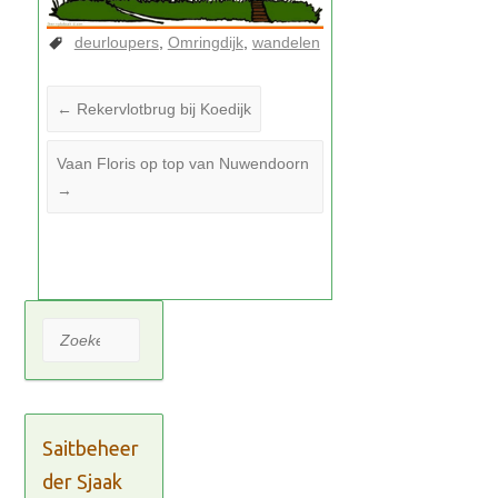
deurloupers
Omringdijk
wandelen
←
Rekervlotbrug bij Koedijk
Vaan Floris op top van Nuwendoorn
→
Zoeken
Saitbeheer
der Sjaak