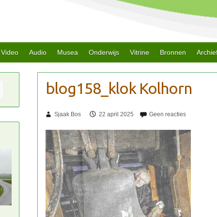
Video
Audio
Musea
Onderwijs
Vitrine
Bronnen
Archie
Sjaak Bos
22 april 2025