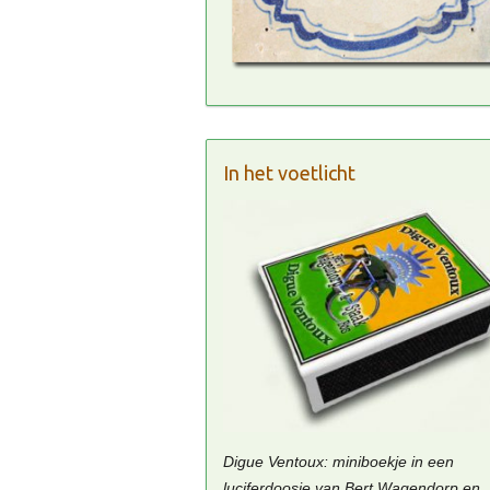
In het voetlicht
Digue Ventoux: miniboekje in een
luciferdoosje van Bert Wagendorp en