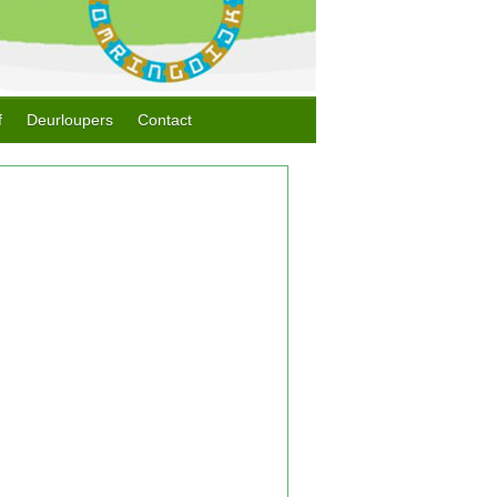
f
Deurloupers
Contact