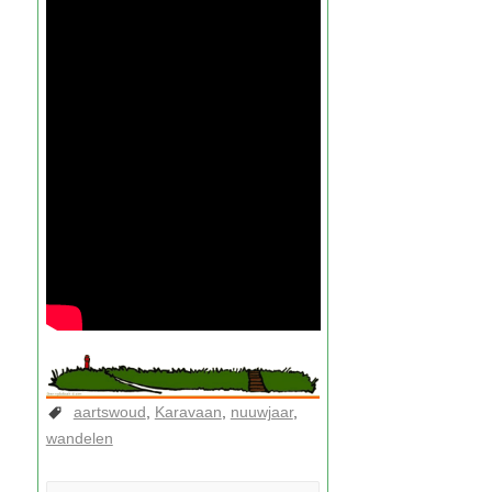
aartswoud
Karavaan
nuuwjaar
wandelen