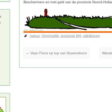
p.
g
natuur
Omringdijk
provincie NH
uitkijktoren
←
Vaan Floris op top van Nuwendoorn
Wande