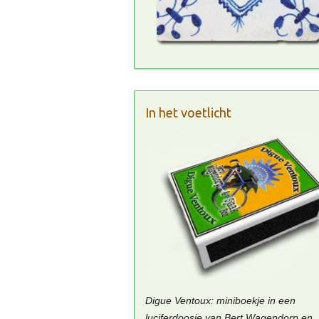
In het voetlicht
Digue Ventoux: miniboekje in een
luciferdoosje van Bert Wagendorp en