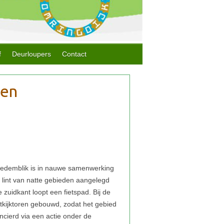
f
Deurloupers
Contact