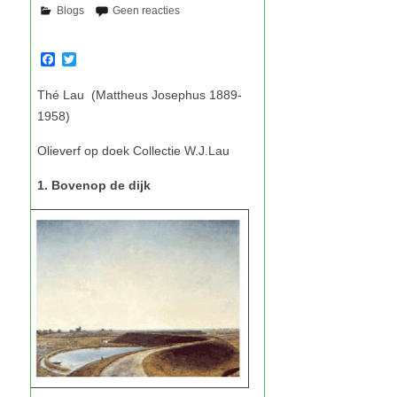
F
T
a
w
c
i
e
t
b
t
o
e
o
r
k
1. Bovenop de dijk