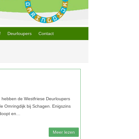
f
Deurloupers
Contact