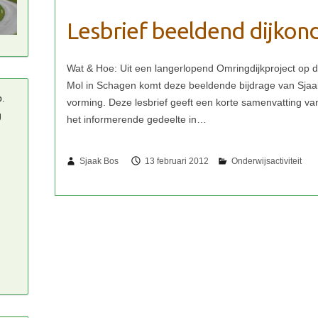
Lesbrief beeldend dijkon
p.
g
Sjaak Bos
13 februari 2012