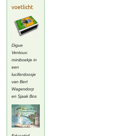
voetlicht
Digue
Ventoux:
miniboekje in
een
luciferdoosje
van Bert
Wagendorp
en Sjaak Bos
Educatief