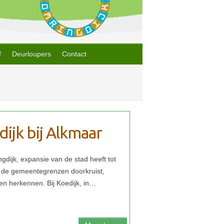
f
Deurloupers
Contact
jk bij Alkmaar