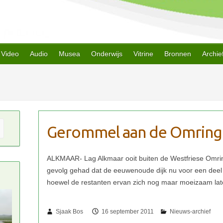
Video
Audio
Musea
Onderwijs
Vitrine
Bronnen
Archie
Gerommel aan de Omringdi
Sjaak Bos
16 september 2011