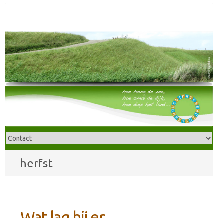
herfst
Wat lag hij er