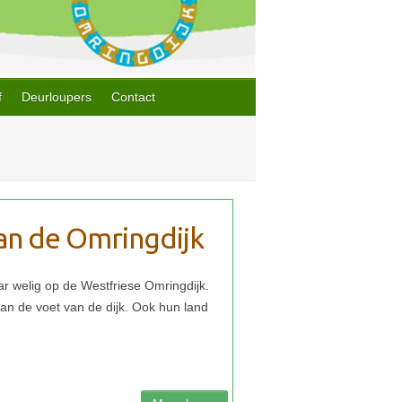
f
Deurloupers
Contact
aan de Omringdijk