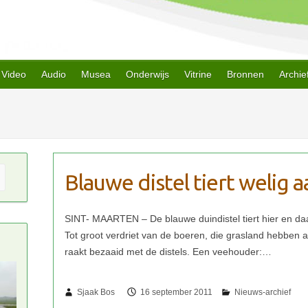
Video
Audio
Musea
Onderwijs
Vitrine
Bronnen
Archie
Blauwe distel tiert welig 
Sjaak Bos
16 september 2011