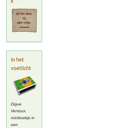
k
In het
voetlicht
Digue
Ventoux:
miniboekje in
een