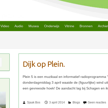
Video
Audio
Musea
Onderwijs
Vitrine
Bronnen
Archie
Dijk op Plein.
Sjaak Bos
3 april 2014