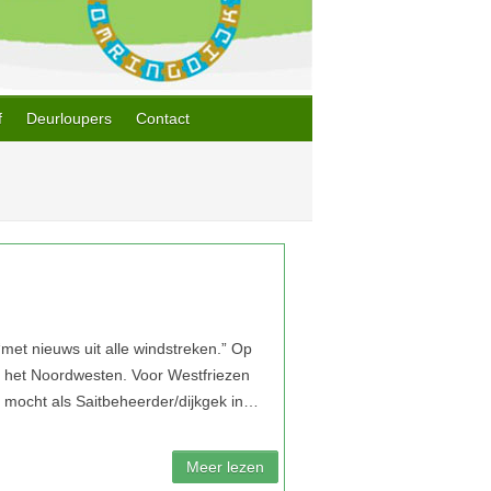
f
Deurloupers
Contact