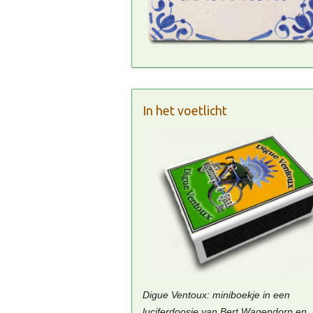
In het voetlicht
Digue Ventoux: miniboekje in een
luciferdoosje van Bert Wagendorp en