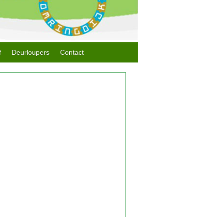
f
Deurloupers
Contact