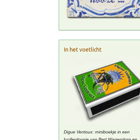
In het voetlicht
Digue Ventoux: miniboekje in een
luciferdoosje van Bert Wagendorp en