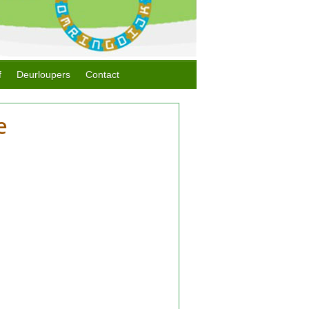
f
Deurloupers
Contact