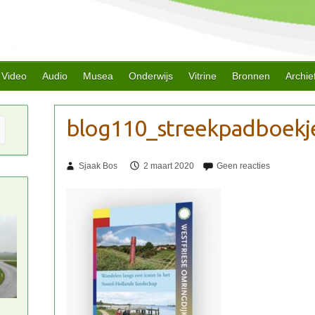
Video
Audio
Musea
Onderwijs
Vitrine
Bronnen
Archie
Sjaak Bos
2 maart 2020