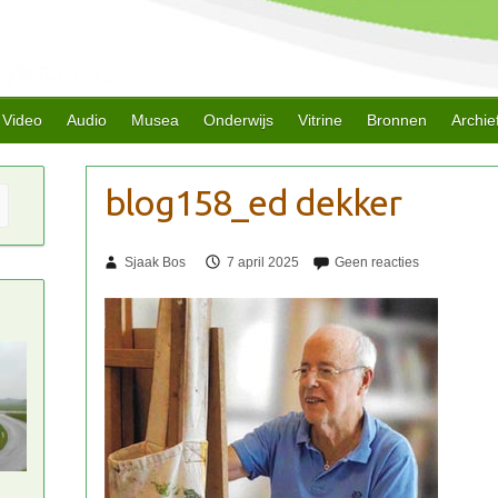
Video
Audio
Musea
Onderwijs
Vitrine
Bronnen
Archie
Sjaak Bos
7 april 2025