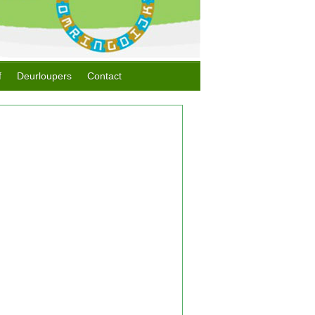
f
Deurloupers
Contact