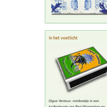
In het voetlicht
Digue Ventoux: miniboekje in een
luciferdoosje van Bert Wagendorp en