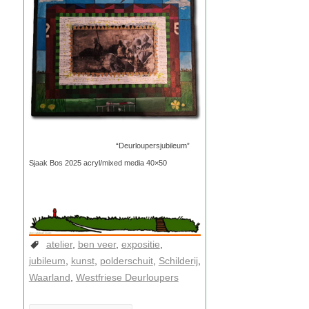
“Deurloupersjubileum”
Sjaak Bos 2025 acryl/mixed media 40×50
atelier
ben veer
expositie
jubileum
kunst
polderschuit
Schilderij
Waarland
Westfriese Deurloupers