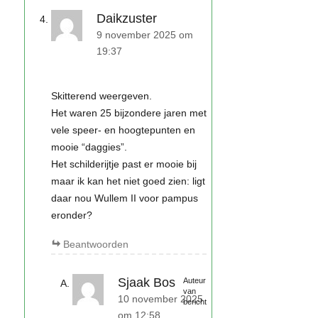
Daikzuster
9 november 2025 om
19:37
Skitterend weergeven.
Het waren 25 bijzondere jaren met
vele speer- en hoogtepunten en
mooie “daggies”.
Het schilderijtje past er mooie bij
maar ik kan het niet goed zien: ligt
daar nou Wullem II voor pampus
eronder?
Beantwoorden
Sjaak Bos
Auteur
van
10 november 2025
bericht
om 12:58