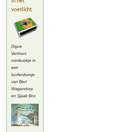
In het
voetlicht
Digue
Ventoux:
miniboekje in
een
luciferdoosje
van Bert
Wagendorp
en Sjaak Bos