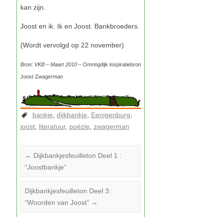
Bron: VKB – Maart 2010 –
Omringdijk inspiratiebron
Joost Zwagerman
bankje
dijkbankje
Eenigenburg
joost
literatuur
poëzie
zwagerman
←
Dijkbankjesfeuilleton Deel 1 :
“Joostbankje”
Dijkbankjesfeuilleton Deel 3:
“Woorden van Joost”
→