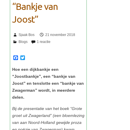
Sjaak Bos
21 november 2018
F
T
a
w
c
i
Hoe een dijkbankje een
e
t
b
t
“Joostbankje”, een “bankje van
o
e
Joost” en tenslotte een “bankje van
o
r
k
Zwagerman” wordt, in meerdere
delen.
Bij de presentatie van het boek “Grote
groet uit Zwagerland” (een bloemlezing
van aan Noord-Holland gewijde proza
en poëzie van Zwagerman) kwam