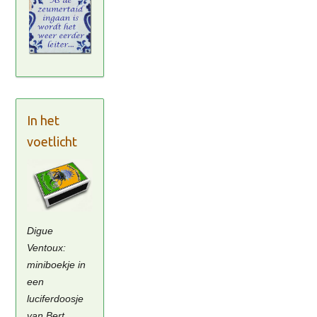
In het
voetlicht
Digue
Ventoux:
miniboekje in
een
luciferdoosje
van Bert