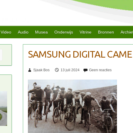
Video
Audio
Musea
Onderwijs
Vitrine
Bronnen
Archie
Sjaak Bos
13 juli 2024