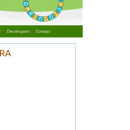
f
Deurloupers
Contact