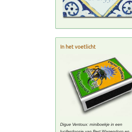
In het voetlicht
Digue Ventoux: miniboekje in een
luciferdoosje van Bert Wagendorp en