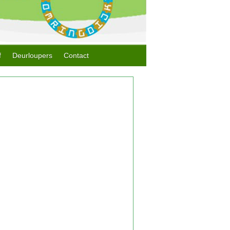
f
Deurloupers
Contact