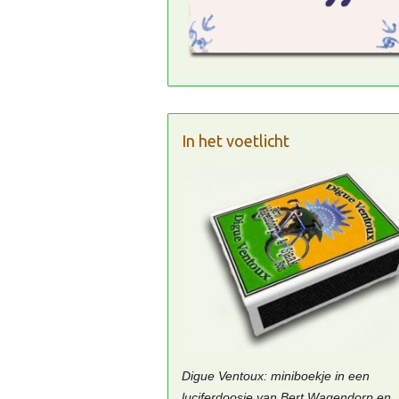
In het voetlicht
Digue Ventoux: miniboekje in een
luciferdoosje van Bert Wagendorp en