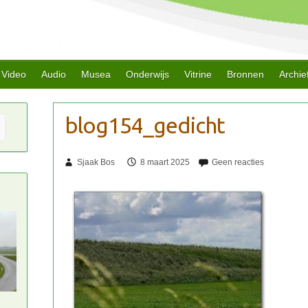
Video
Audio
Musea
Onderwijs
Vitrine
Bronnen
Archie
Sjaak Bos
8 maart 2025