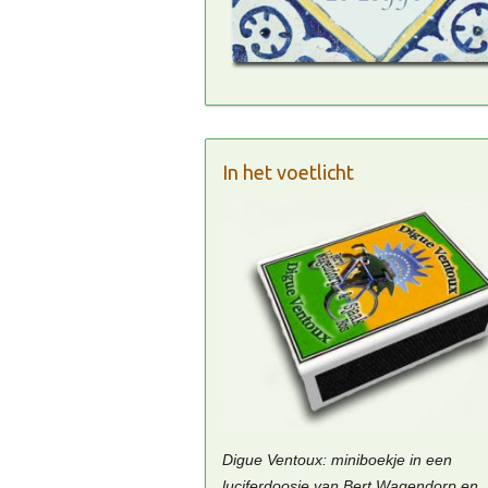
In het voetlicht
Digue Ventoux: miniboekje in een
luciferdoosje van Bert Wagendorp en