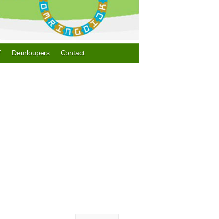
f
Deurloupers
Contact