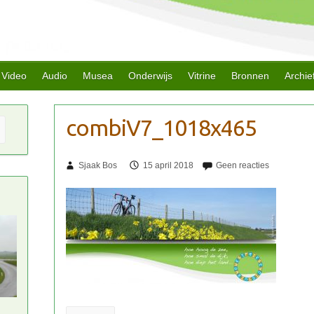
Video
Audio
Musea
Onderwijs
Vitrine
Bronnen
Archie
Sjaak Bos
15 april 2018