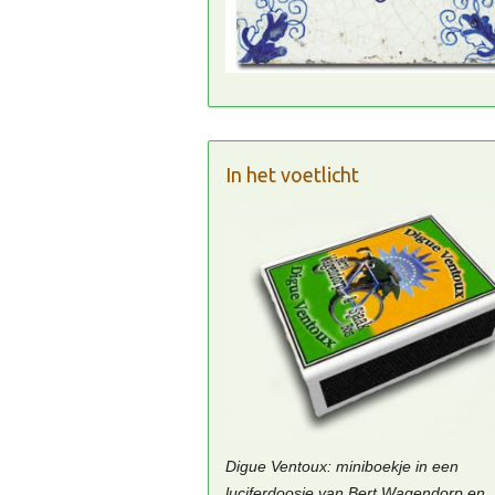
In het voetlicht
Digue Ventoux: miniboekje in een
luciferdoosje van Bert Wagendorp en