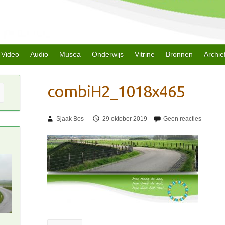
Video
Audio
Musea
Onderwijs
Vitrine
Bronnen
Archie
Sjaak Bos
29 oktober 2019