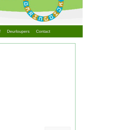
f
Deurloupers
Contact