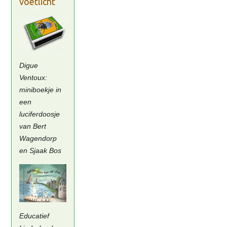
voetlicht
Digue
Ventoux:
miniboekje in
een
luciferdoosje
van Bert
Wagendorp
en Sjaak Bos
Educatief