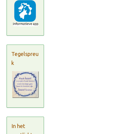
Tegelspreu
k
In het