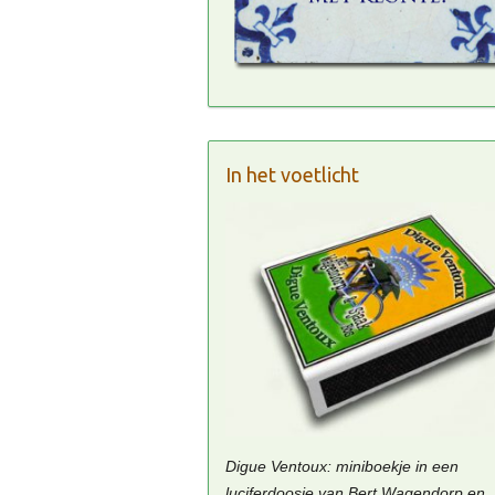
In het voetlicht
Digue Ventoux: miniboekje in een
luciferdoosje van Bert Wagendorp en