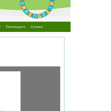
f
Deurloupers
Contact