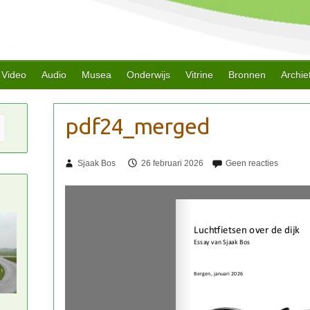
Video
Audio
Musea
Onderwijs
Vitrine
Bronnen
Archie
Sjaak Bos
26 februari 2026