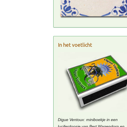
In het voetlicht
Digue Ventoux: miniboekje in een
luciferdoosje van Bert Wagendorp en