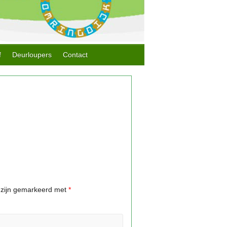
f
Deurloupers
Contact
n zijn gemarkeerd met
*