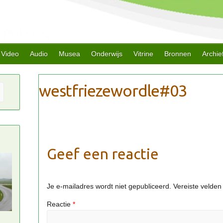
Video
Audio
Musea
Onderwijs
Vitrine
Bronnen
Archie
Geef een reactie
Je e-mailadres wordt niet gepubliceerd.
Vereiste velde
Reactie
*