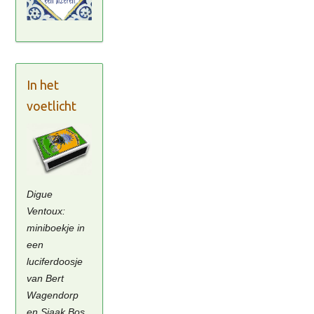
In het
voetlicht
Digue
Ventoux:
miniboekje in
een
luciferdoosje
van Bert
Wagendorp
en Sjaak Bos